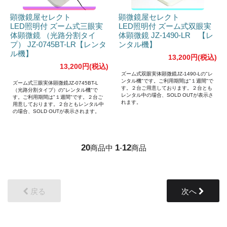
顕微鏡屋セレクト
顕微鏡屋セレクト
LED照明付 ズーム式三眼実
LED照明付 ズーム式双眼実
体顕微鏡 （光路分割タイ
体顕微鏡 JZ-1490-LR 【レ
プ） JZ-0745BT-LR【レンタ
ンタル機】
ル機】
13,200円(税込)
13,200円(税込)
ズーム式双眼実体顕微鏡JZ-1490-Lの"レ
ンタル機"です。ご利用期間は"１週間"で
ズーム式三眼実体顕微鏡JZ-0745BT-L
す。２台ご用意しております。２台とも
（光路分割タイプ）の"レンタル機"で
レンタル中の場合、SOLD OUTが表示さ
す。ご利用期間は"１週間"です。２台ご
れます。
用意しております。２台ともレンタル中
の場合、SOLD OUTが表示されます。
20
1
12
商品中
-
商品
戻る
次へ