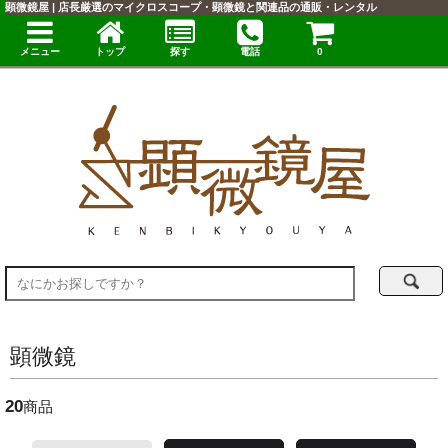
顕微鏡屋 | 店長厳選のマイクロスコープ・顕微鏡と関連品の通販・レンタル
メニュー
トップ
探す
電話
0
顕微鏡
20
商品