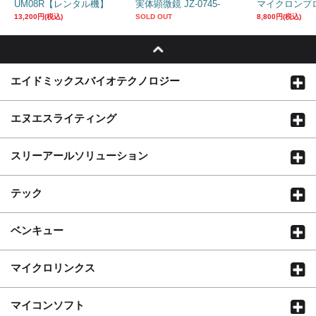
UM08R【レンタル機】
実体顕微鏡 JZ-0745-
マイクロンプロ
LR【レンタル機】
130HWUR
13,200円(税込)
SOLD OUT
8,800円(税込)
エイドミックスバイオテクノロジー
エヌエスライティング
スリーアールソリューション
テック
ベンキュー
マイクロリンクス
マイコンソフト