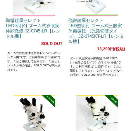
顕微鏡屋セレクト
顕微鏡屋セレクト
LED照明付 ズーム式双眼実
LED照明付 ズーム式三眼実
体顕微鏡 JZ-0745-LR【レン
体顕微鏡 （光路切替タイ
タル機】
プ） JZ-0745KT-LR【レンタ
ル機】
SOLD OUT
13,200円(税込)
ズーム式双眼実体顕微鏡JZ-0745-Lの"レ
ンタル機"です。ご利用期間は"１週間"で
ズーム式三眼実体顕微鏡JZ-0745KT-
す。２台ご用意しております。２台とも
L（光路切替タイプ）の"レンタル機"で
レンタル中の場合、SOLD OUTが表示さ
す。ご利用期間は"１週間"です。２台ご
れます。
用意しております。２台ともレンタル中
の場合、SOLD OUTが表示されます。