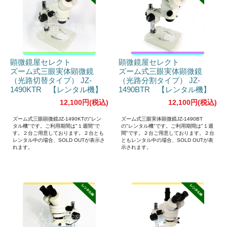
顕微鏡屋セレクト
顕微鏡屋セレクト
ズーム式三眼実体顕微鏡
ズーム式三眼実体顕微鏡
（光路切替タイプ） JZ-
（光路分割タイプ） JZ-
1490KTR 【レンタル機】
1490BTR 【レンタル機】
12,100円(税込)
12,100円(税込)
ズーム式三眼顕微鏡JZ-1490KTの"レン
ズーム式三眼実体顕微鏡JZ-1490BT
タル機"です。ご利用期間は"１週間"で
の"レンタル機"です。ご利用期間は"１週
す。２台ご用意しております。２台とも
間"です。２台ご用意しております。２台
レンタル中の場合、SOLD OUTが表示さ
ともレンタル中の場合、SOLD OUTが表
れます。
示されます。