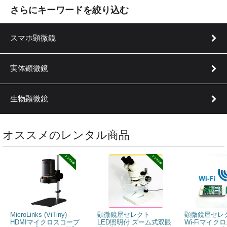
さらにキーワードを絞り込む
スマホ顕微鏡
実体顕微鏡
生物顕微鏡
オススメのレンタル商品
MicroLinks (ViTiny)
顕微鏡屋セレクト
顕微鏡屋セレ
HDMIマイクロスコープ
LED照明付 ズーム式双眼
Wi-Fiマイク