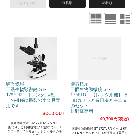
おすすめ順
価格順
新着順
顕微鏡屋
顕微鏡屋
三眼生物顕微鏡 ST-
三眼生物顕微鏡 ST-
179ELR 【レンタル機】
179ELR 【レンタル機】 と
この機種は撮影の小道具専
HDカメラと録画機とモニタ
用です。
のセット
松野様専用
SOLD OUT
40,700円(税込)
三眼生物顕微鏡 ST-172TLR"レンタル
機"です。ご利用期間は"１週間"です。1
三眼生物顕微鏡 ST-172TLR"レンタル機"
台ご用意しております。レンタル中の場
とHDカメラのセット（友清直樹様専用）