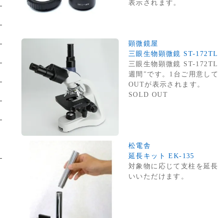
表示されます。
顕微鏡屋
三眼生物顕微鏡 ST-172
三眼生物顕微鏡 ST-172
週間"です。1台ご用意し
OUTが表示されます。
SOLD OUT
松電舎
延長キット EK-135
対象物に応じて支柱を延長でき
いいただけます。