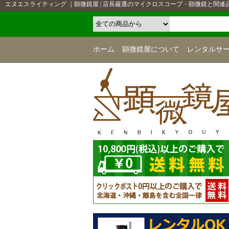
エヌエスライティング ｜顕微鏡屋 | 店長厳選のマイクロスコープ・顕微鏡と関連
ホーム
顕微鏡屋について
レンタルサ