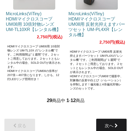
MicroLinks(ViTiny)
MicroLinks(ViTiny)
HDMIマイクロスコープ
HDMIマイクロスコープ
UM08用 10倍対物レンズ
UM08用 反射光抑えますパー
UM-TL10XR【レンタル機】
ツセット UM-PL4XR【レン
タル機】
2,750円(税込)
2,750円(税込)
HDMIマイクロスコープ UM08用 10倍対
物レンズ UM-TL10X の"レンタル機"で
HDMIマイクロスコープ UM08用 反射光
す。ご利用期間は"１週間"です。２セッ
抑えますパーツセット UM-PL4Xの"レン
トご用意しております。２セットともレ
タル機"です。ご利用期間は"１週間"で
ンタル中の場合、SOLD OUTが表示され
す。２セットご用意しております。２セ
ます。
ットともレンタル中の場合、SOLD OUT
HDMIマイクロスコープUM08の倍率が
が表示されます。
207倍～467倍になります。しかも、12
HDMIマイクロスコープUM08で撮影中、
灯LEDリング照明付き！
対象物の反射や白とび（ハレーション）
を抑制します！偏光板と4倍偏光対物レ
ンズのセットです。
29
1
12
商品中
-
商品
戻る
次へ