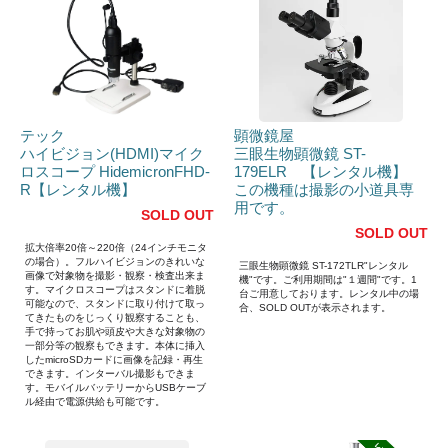
テック
顕微鏡屋
ハイビジョン(HDMI)マイク
三眼生物顕微鏡 ST-
ロスコープ HidemicronFHD-
179ELR 【レンタル機】
R【レンタル機】
この機種は撮影の小道具専
用です。
SOLD OUT
SOLD OUT
拡大倍率20倍～220倍（24インチモニタ
の場合）。フルハイビジョンのきれいな
三眼生物顕微鏡 ST-172TLR"レンタル
画像で対象物を撮影・観察・検査出来ま
機"です。ご利用期間は"１週間"です。1
す。マイクロスコープはスタンドに着脱
台ご用意しております。レンタル中の場
可能なので、スタンドに取り付けて取っ
合、SOLD OUTが表示されます。
てきたものをじっくり観察することも、
手で持ってお肌や頭皮や大きな対象物の
一部分等の観察もできます。本体に挿入
したmicroSDカードに画像を記録・再生
できます。インターバル撮影もできま
す。モバイルバッテリーからUSBケーブ
ル経由で電源供給も可能です。