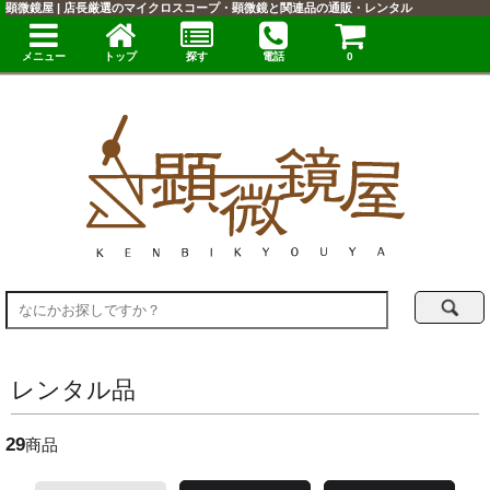
顕微鏡屋 | 店長厳選のマイクロスコープ・顕微鏡と関連品の通販・レンタル
メニュー
トップ
探す
電話
0
レンタル品
29
商品