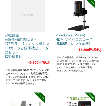
顕微鏡屋
MicroLinks (ViTiny)
三眼生物顕微鏡 ST-
HDMIマイクロスコープ
179ELR 【レンタル機】 と
UM08R【レンタル機】
HDカメラと録画機とモニタ
13,200円(税込)
のセット
松野様専用
テレビde顕微鏡。HDMIマイクロスコー
プ UM08の"レンタル機"です。ご利用期
40,700円(税込)
間は"１週間"です。２台ご用意しており
ます。２台ともレンタル中の場合、
三眼生物顕微鏡 ST-172TLR"レンタル機"
SOLD OUTが表示されます。
とHDカメラのセット（友清直樹様専用）
です。ご利用期間は"１週間"です。1台ご
用意しております。レンタル中の場合、
SOLD OUTが表示されます。