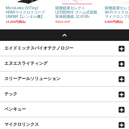
MicroLinks (ViTiny)
顕微鏡屋セレクト
顕微鏡屋セレ
HDMIマイクロスコープ
LED照明付 ズーム式双眼
Wi-Fiマイク
UM08R【レンタル機】
実体顕微鏡 JZ-0745-
マイクロンプロ
LR【レンタル機】
130HWUR
13,200円(税込)
SOLD OUT
8,800円(税込)
エイドミックスバイオテクノロジー
エヌエスライティング
スリーアールソリューション
テック
ベンキュー
マイクロリンクス