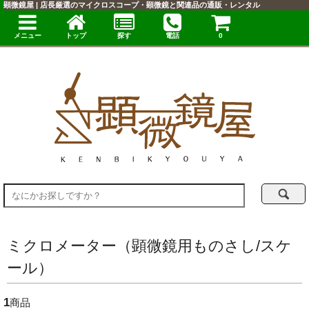
顕微鏡屋 | 店長厳選のマイクロスコープ・顕微鏡と関連品の通販・レンタル
メニュー
トップ
探す
電話
0
ミクロメーター（顕微鏡用ものさし/スケ
ール）
1
商品