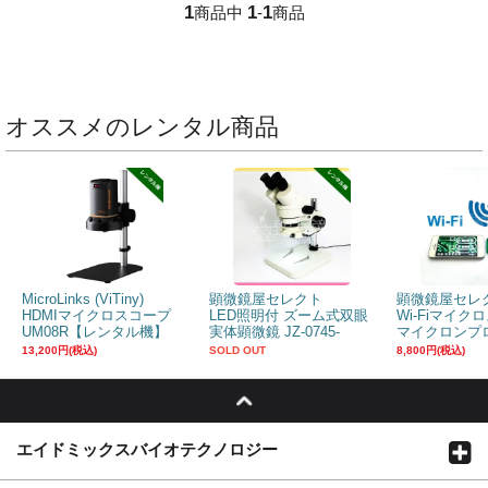
1
1
1
商品中
-
商品
オススメのレンタル商品
MicroLinks (ViTiny)
顕微鏡屋セレクト
顕微鏡屋セレ
HDMIマイクロスコープ
LED照明付 ズーム式双眼
Wi-Fiマイク
UM08R【レンタル機】
実体顕微鏡 JZ-0745-
マイクロンプロ
LR【レンタル機】
130HWUR
13,200円(税込)
SOLD OUT
8,800円(税込)
エイドミックスバイオテクノロジー