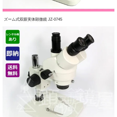
ズーム式双眼実体顕微鏡 JZ-0745