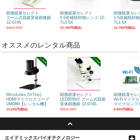
顕微鏡屋セレクト
顕微鏡屋セレクト
顕微鏡屋セレ
ズーム式双眼実体顕微鏡
0.5倍補助対物レンズ JZ-
1.5倍補助対物
JZ-0745
TL0.5X
TL1.5X
SOLD OUT
10,780円(税込)
10,780円(税込)
オススメのレンタル商品
MicroLinks (ViTiny)
顕微鏡屋セレクト
顕微鏡屋セレ
HDMIマイクロスコープ
LED照明付 ズーム式双眼
Wi-Fiマイク
UM08R【レンタル機】
実体顕微鏡 JZ-0745-
マイクロンプロ
LR【レンタル機】
130HWUR
13,200円(税込)
SOLD OUT
8,800円(税込)
エイドミックスバイオテクノロジー