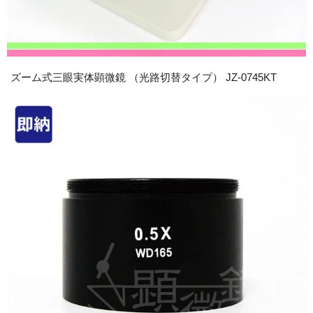
ズーム式三眼実体顕微鏡 （光路切替タイプ） JZ-0745KT