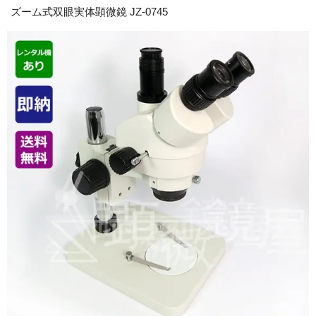
ズーム式双眼実体顕微鏡 JZ-0745