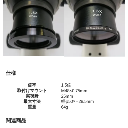
仕様
倍率
1.5倍
取付けマウント
M48×0.75mm
実視野
25mm
最大寸法
幅φ50×H28.5mm
重量
64g
関連商品