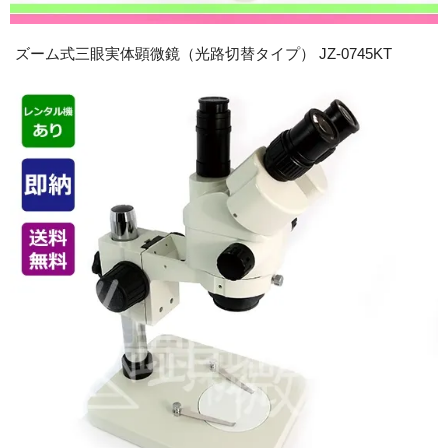
ズーム式三眼実体顕微鏡（光路切替タイプ） JZ-0745KT