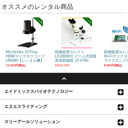
オススメのレンタル商品
MicroLinks (ViTiny)
顕微鏡屋セレクト
顕微鏡屋セレ
HDMIマイクロスコープ
LED照明付 ズーム式双眼
Wi-Fiマイク
UM08R【レンタル機】
実体顕微鏡 JZ-0745-
マイクロンプロ
LR【レンタル機】
130HWUR
13,200円(税込)
SOLD OUT
8,800円(税込)
エイドミックスバイオテクノロジー
エヌエスライティング
スリーアールソリューション