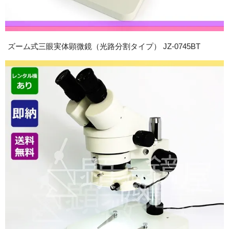
ズーム式三眼実体顕微鏡（光路分割タイプ） JZ-0745BT