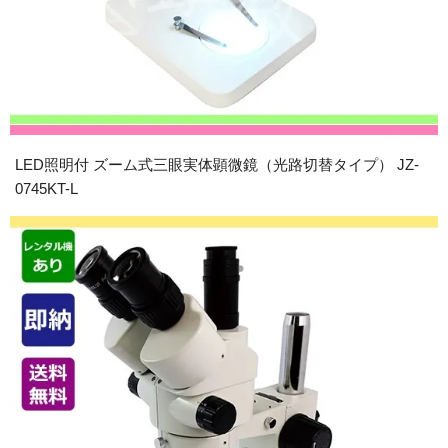
LED照明付 ズーム式三眼実体顕微鏡（光路切替タイプ） JZ-
0745KT-L