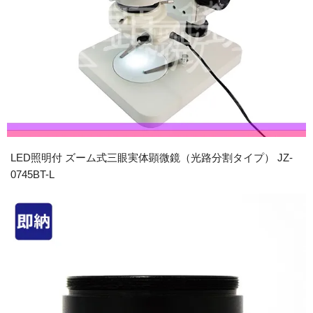
LED照明付 ズーム式三眼実体顕微鏡（光路分割タイプ） JZ-
0745BT-L